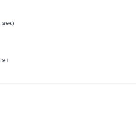
 prévu)
te !